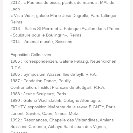
2012 : « Paumes de pieds, plantes de mains », MAL de
Laon
« Vis à Vie », galerie Marie-José Degrelle, Parc Tattinger,
Reims
2013 : Salles St Pierre et la Fabrique Avallon dans l’Yonne
«Sculpture pour le Boulingrin», Reims
2014 : Arsenal-musée, Soissons
Exposition Collectives
1985 : Korrespondenzen, Galerie Falazig, Neuenkirchen,
R.F.A.
1986 : Symposium Wasser, Iles de Sylt, R.F.A.
1987 : Fondation Danae, Pouilly
Confrontation, Institut Français de Stuttgart, R.F.A.
1988 : Jeune Sculpture, Paris.
1990 : Galerie Wachsfabrik, Cologne Allemagne.
EIGHTY, exposition itinérante de la revue EIGHTY, Paris,
Lorient, Saintes, Caen, Nimes, Metz.
1992 : Résonances, Chapelle des Visitandines, Amiens
Soissons Cartonne, Abbaye Saint-Jean des Vignes,