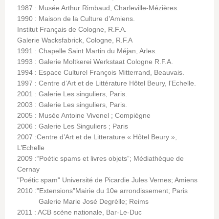
1987 : Musée Arthur Rimbaud, Charleville-Mézières.
1990 : Maison de la Culture d’Amiens.
Institut Français de Cologne, R.F.A.
Galerie Wacksfabrick, Cologne, R.F.A
1991 : Chapelle Saint Martin du Méjan, Arles.
1993 : Galerie Moltkerei Werkstaat Cologne R.F.A.
1994 : Espace Culturel François Mitterrand, Beauvais.
1997 : Centre d’Art et de Littérature Hôtel Beury, l’Echelle.
2001 : Galerie Les singuliers, Paris.
2003 : Galerie Les singuliers, Paris.
2005 : Musée Antoine Vivenel ; Compiègne
2006 : Galerie Les Singuliers ; Paris
2007 :Centre d’Art et de Litterature « Hôtel Beury »,
L’Echelle
2009 :“Poétic spams et livres objets”; Médiathèque de
Cernay
"Poétic spam" Université de Picardie Jules Vernes; Amiens
2010 :"Extensions"Mairie du 10e arrondissement; Paris
Galerie Marie José Degrèlle; Reims
2011 : ACB scène nationale, Bar-Le-Duc