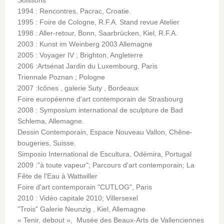
Soissons
1994 : Rencontres, Pacrac, Croatie.
1995 : Foire de Cologne, R.F.A. Stand revue Atelier
1998 : Aller-retour, Bonn, Saarbrücken, Kiel, R.F.A.
2003 : Kunst im Weinberg 2003 Allemagne
2005 : Voyager IV ; Brighton, Angleterre
2006 :Artsénat Jardin du Luxembourg, Paris
Triennale Poznan ; Pologne
2007 :Icônes , galerie Suty , Bordeaux
Foire européenne d'art contemporain de Strasbourg
2008 : Symposium international de sculpture de Bad
Schlema, Allemagne.
Dessin Contemporain, Espace Nouveau Vallon, Chêne-
bougeries, Suisse.
Simposio International de Escultura, Odémira, Portugal
2009 :"à toute vapeur"; Parcours d'art contemporain; La
Fête de l'Eau à Wattwiller
Foire d'art contemporain "CUTLOG", Paris
2010 : Vidéo capitale 2010; Villersexel
"Trois" Galerie Neunzig , Kiel, Allemagne
« Tenir, debout », Musée des Beaux-Arts de Vallenciennes