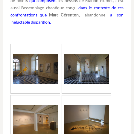
de points
qui composent
les dessins de Marion Plumet, c’est
aussi l'assemblage chaotique conçu
dans le contexte de ces
confrontations que
Marc Gérenton,
abandonne
à son
inéluctable disparition.