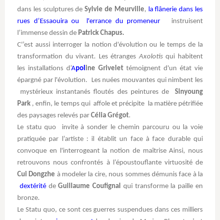
dans les sculptures de
Sylvie de Meurville
,
la flânerie dans les
rues d’Essaouira ou l'errance du promeneur
instruisent
l’immense dessin de
Patrick Chapus.
C'’est aussi interroger la notion d'évolution ou le temps de la
transformation du vivant. Les étranges
Axolotis
qui habitent
les installations d’
A
pol
ine Grivelet
témoignent d'un état vie
épargné par l'évolution. Les nuées mouvantes qui nimbent les
mystérieux instantanés floutés des peintures de
Sinyoung
Park
, enfin, le temps qui affole et précipite la matière pétrifiée
des paysages relevés par
Célia Grégot
.
Le statu quo invite à sonder le chemin parcouru ou la voie
pratiquée par l’artiste : il établit un face à face durable qui
convoque en l'interrogeant la notion de maîtrise Ainsi, nous
retrouvons nous confrontés à l’époustouflante virtuosité de
Cui Dongzhe
à modeler la cire, nous sommes démunis face à la
dextérité
de
Guillaume Coufignal
qui transforme la paille en
bronze.
Le Statu quo, ce sont ces guerres suspendues dans ces milliers